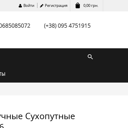
Войти
Регистрация
0,00
грн.
 0685085072
(+38) 095 4751915
ТЫ
учные Сухопутные
6