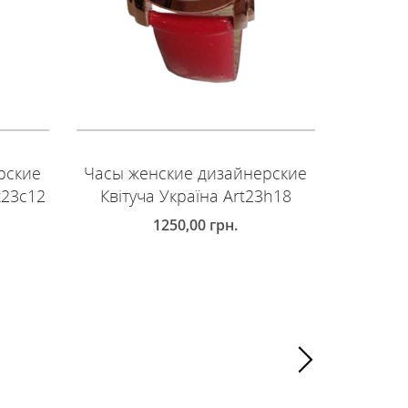
рские
Часы женские дизайнерские
Часы ж
t23c12
Квітуча Україна Art23h18
Квіт
1250,00
грн.
ДОБАВИТЬ В КОРЗИНУ
ДОБ