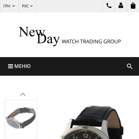
ГРН.
РУС
МЕНЮ