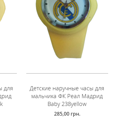
ы для
Детские наручные часы для
Детски
дрид
мальчика ФК Реал Мадрид
мальч
ck
Baby 238yellow
285,00
грн.
ДОБАВИТЬ В КОРЗИНУ
ДОБ