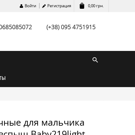
Войти
Регистрация
0,00
грн.
 0685085072
(+38) 095 4751915
ТЫ
чные для мальчика
вспыш Baby219light