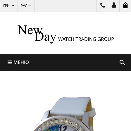
ГРН.
РУС
МЕНЮ