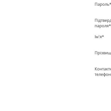
Пароль
Підтвер
пароля*
Ім'я*
Прізви
Контакт
ГОДИННИКИ
телефон
ДИТЯЧІ