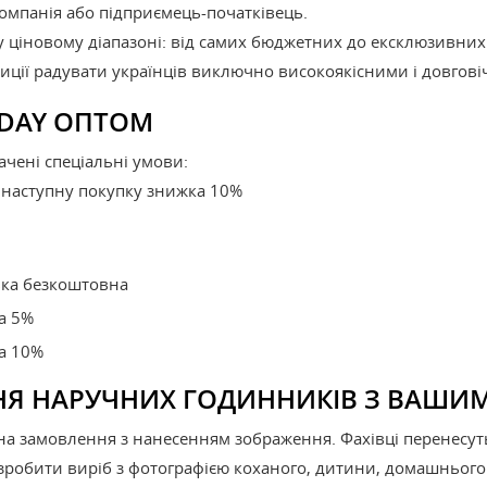
компанія або підприємець-початківець.
ціновому діапазоні: від самих бюджетних до ексклюзивних
адиції радувати українців виключно високоякісними і довго
DAY ОПТОМ
ачені спеціальні умови:
у наступну покупку знижка 10%
авка безкоштовна
а 5%
а 10%
НЯ НАРУЧНИХ ГОДИННИКІВ З ВАШИ
а замовлення з нанесенням зображення. Фахівці перенесут
робити виріб з фотографією коханого, дитини, домашнього