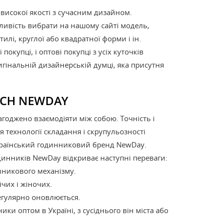
ЧОЛОВІЧІ
исокої якості з сучасним дизайном.
ливість вибрати на нашому сайті модель,
илі, круглої або квадратної форми і ін.
купці, і оптові покупці з усіх куточків
гінальній дизайнерській думці, яка присутня
TCH NEWDAY
годжено взаємодіяти між собою. Точність і
 технології складання і скрупульозності
український годинниковий бренд NewDay.
динників NewDay відкриває наступні переваги:
нникового механізму.
чих і жіночих.
егулярно оновлюється.
ки оптом в Україні, з сусіднього він міста або