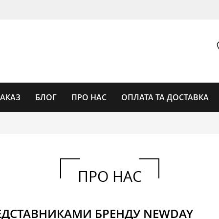
ЗАКАЗ
БЛОГ
ПРО НАС
ОПЛАТА ТА ДОСТАВКА
ГОДИННИКИ
ПРО НАС
ГОДИННИКИ ЖІНОЧІ
УНІСЕКС
ЕДСТАВНИКАМИ БРЕНДУ NEWDAY