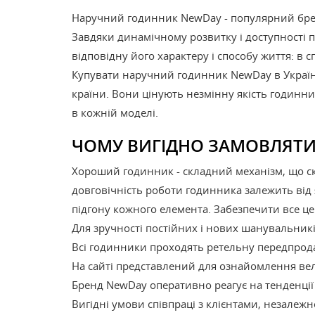
Наручний годинник NewDay - популярний брен
Завдяки динамічному розвитку і доступності 
відповідну його характеру і способу життя: в с
Купувати наручний годинник NewDay в Україні с
країни. Вони цінують незмінну якість годинни
в кожній моделі.
ЧОМУ ВИГІДНО ЗАМОВЛЯТИ
Хороший годинник - складний механізм, що скл
довговічність роботи годинника залежить від 
підгону кожного елемента. Забезпечити все 
ГОДИННИКИ
Для зручності постійних і нових шанувальник
ДИТЯЧІ
Всі годинники проходять ретельну передпродаж
На сайті представлений для ознайомлення вел
Бренд NewDay оперативно реагує на тенденції
Вигідні умови співпраці з клієнтами, незалежн