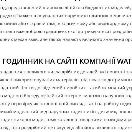
д, представлений широкою лінійкою бюджетних моделей, в
продукції кожен шанувальник наручних годинників має мож
покійній або яскравій гамі, в класичному або авангардному ст
тало вже доброю традицією, якої дотримуються і роздрібні по
кових механізмів, але також надають великого значення ори
 ГОДИННИК НА САЙТІ КОМПАНІЇ WA
адається з великого числа дрібних деталей, які повинні зла
якості використовуваних матеріалів, від нюансів дотримання
це здатний тільки досвідчений виробник, такий як модний 
ів модного бренду офіційний інтернет магазин наручних го
ну перевірку як на зовнішній вигляд, так і на роботу годи
икий модельний ряд наручних годинників: дитячих, чолові
 годинникової моди, тому каталог з товарними позиціями р
о від того роздрібний це покупець або його цікавлять годинни