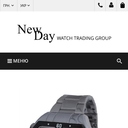
ГРН.
УКР
МЕНЮ