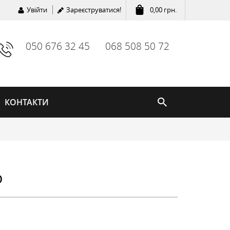
Увійти
Зареєструватися!
0,00
грн.
050 676 32 45
068 508 50 72
КОНТАКТИ
b
ГОДИННИКИ