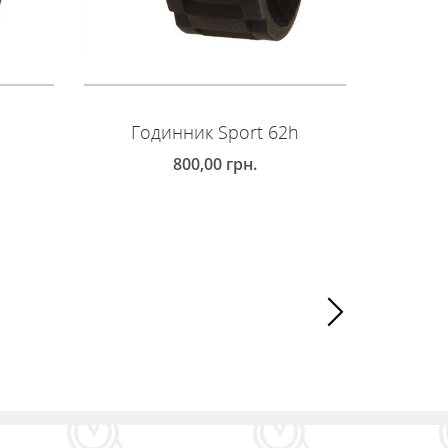
i
Годинник Sport 62h
Го
800,00
грн.
КУПИТИ