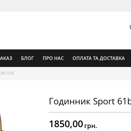
ЗАКАЗ
БЛОГ
ПРО НАС
ОПЛАТА ТА ДОСТАВКА
RT 61B
ГОДИННИКИ
Годинник Sport 61
ГОДИННИКИ ЖІНОЧІ
УНІСЕКС
1850,00
грн.