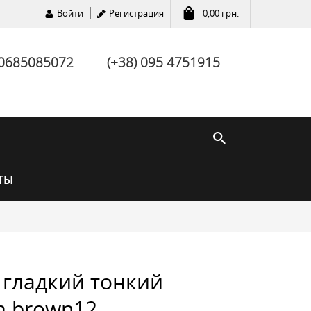
Войти
Регистрация
0,00
грн.
 0685085072
(+38) 095 4751915
ТЫ
гладкий тонкий
 brown12