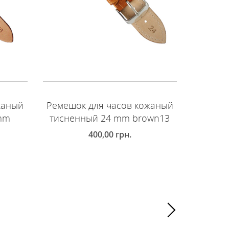
жаный
Ремешок для часов кожаный
Ремешо
 mm
тисненный 24 mm brown13
глад
400,00
грн.
ДОБАВИТЬ В КОРЗИНУ
ДОБ