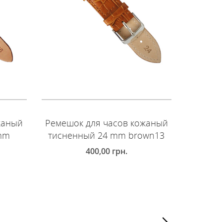
жаный
Ремешок для часов кожаный
Ремешо
 mm
тисненный 24 mm brown13
глад
400,00
грн.
ДОБАВИТЬ В КОРЗИНУ
ДОБ