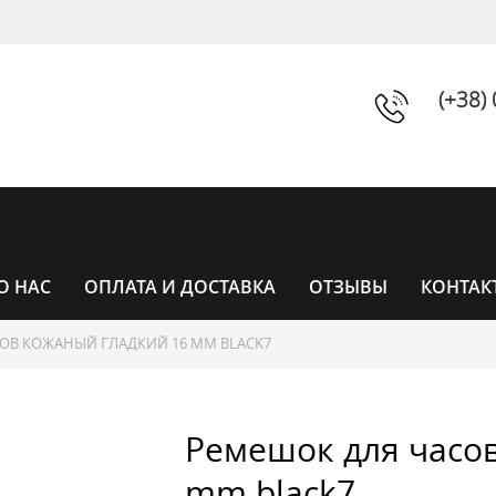
(+38)
О НАС
ОПЛАТА И ДОСТАВКА
ОТЗЫВЫ
КОНТАК
ОВ КОЖАНЫЙ ГЛАДКИЙ 16 MM BLACK7
ЧАСЫ
Ремешок для часо
ЧАСЫ ЖЕНСКИЕ
УНИСЕКС
mm black7