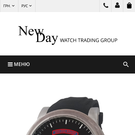
ГРН.
РУС
МЕНЮ