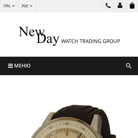
ГРН.
РУС
МЕНЮ