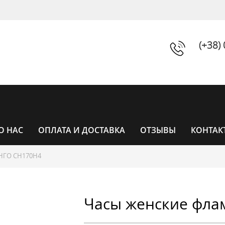
(+38)
О НАС
ОПЛАТА И ДОСТАВКА
ОТЗЫВЫ
КОНТАК
ГО CH170H4
ЧАСЫ
Часы женские фла
ЧАСЫ ЖЕНСКИЕ
УНИСЕКС