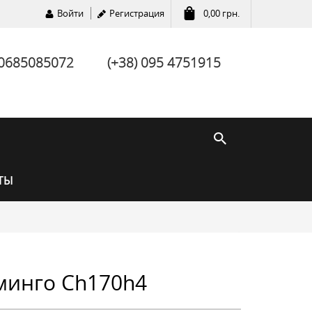
Войти
Регистрация
0,00
грн.
 0685085072
(+38) 095 4751915
ТЫ
минго Ch170h4