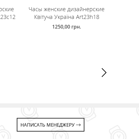
рские
Часы женские дизайнерские
Часы ж
t23c12
Квітуча Україна Art23h18
Квіт
1250,00
грн.
ДОБАВИТЬ В КОРЗИНУ
ДОБ
НАПИСАТЬ МЕНЕДЖЕРУ