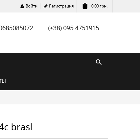
Войти
Регистрация
0,00
грн.
 0685085072
(+38) 095 4751915
ТЫ
c brasl