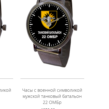
ликой
Часы с военной символикой
Часы с
мужской танковый батальон
муж
22 ОМБр
мото