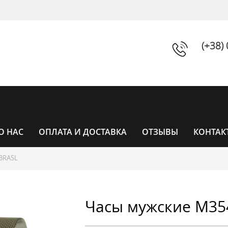
(+38)
О НАС
ОПЛАТА И ДОСТАВКА
ОТЗЫВЫ
КОНТАК
BRASL
ЧАСЫ
Часы мужские M354
ЧАСЫ ЖЕНСКИЕ
УНИСЕКС