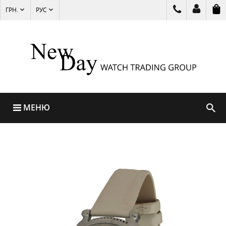
ГРН.
РУС
МЕНЮ