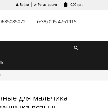
Войти
Регистрация
0,00
грн.
 0685085072
(+38) 095 4751915
ТЫ
Y
чные для мальчика
 машинка вспыш