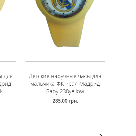
ы для
Детские наручные часы для
Детски
дрид
мальчика ФК Реал Мадрид
мальч
ck
Baby 238yellow
285,00
грн.
ДОБАВИТЬ В КОРЗИНУ
ДОБ