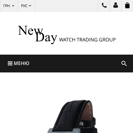
ГРН.
РУС
МЕНЮ