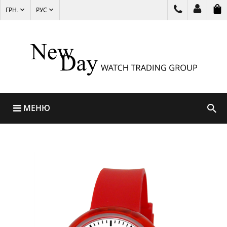
ГРН.
РУС
МЕНЮ