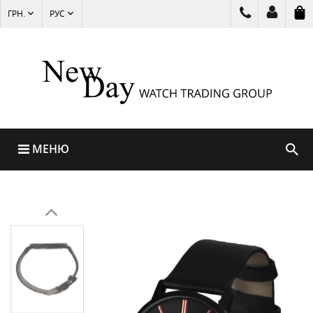
ГРН.
РУС
МЕНЮ