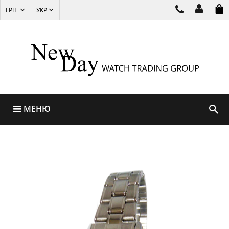
ГРН.
УКР
МЕНЮ