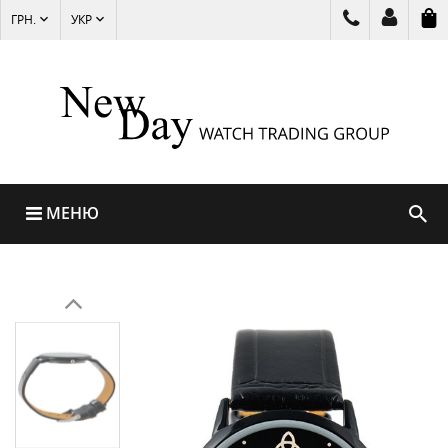
ГРН.
УКР
МЕНЮ