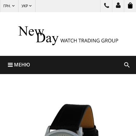
ГРН.
УКР
МЕНЮ