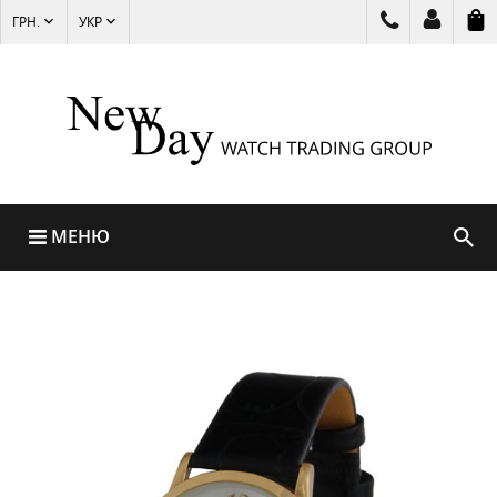
ГРН.
УКР
МЕНЮ