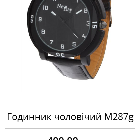
Годинник чоловічий М287g