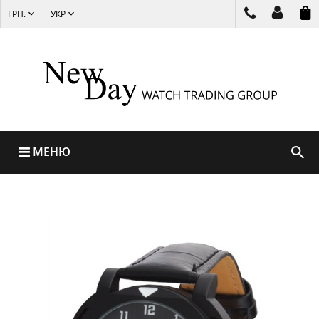
ГРН.
УКР
МЕНЮ