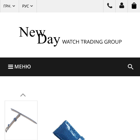
ГРН.
РУС
МЕНЮ