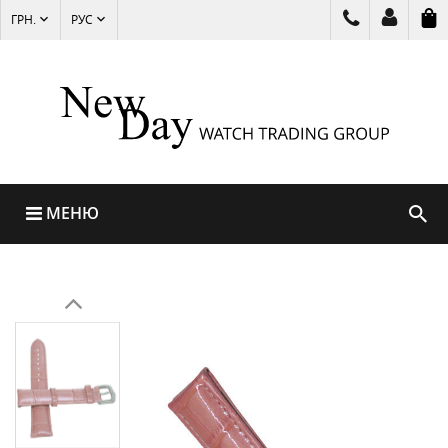
ГРН.
РУС
МЕНЮ