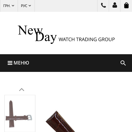
ГРН.
РУС
МЕНЮ