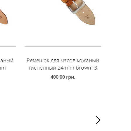
жаный
Ремешок для часов кожаный
Ремешо
 mm
тисненный 24 mm brown13
глад
400,00
грн.
ДОБАВИТЬ В КОРЗИНУ
ДОБ