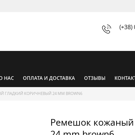
(+38)
О НАС
ОПЛАТА И ДОСТАВКА
ОТЗЫВЫ
КОНТАК
Й ГЛАДКИЙ КОРИЧНЕВЫЙ 24 MM BROWN6
ЧАСЫ
Ремешок кожаный 
ЧАСЫ ЖЕНСКИЕ
УНИСЕКС
24 mm brown6