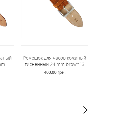
жаный
Ремешок для часов кожаный
Ремешо
 mm
тисненный 24 mm brown13
глад
400,00
грн.
ДОБАВИТЬ В КОРЗИНУ
ДОБ