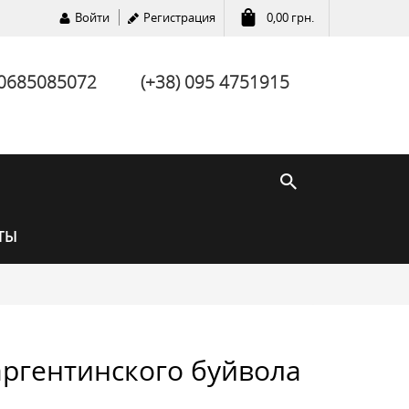
Войти
Регистрация
0,00
грн.
 0685085072
(+38) 095 4751915
ТЫ
ргентинского буйвола