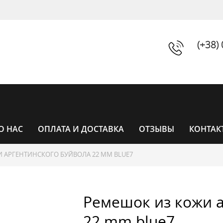
(+38)
О НАС
ОПЛАТА И ДОСТАВКА
ОТЗЫВЫ
КОНТАК
 АРГЕНТИНСКОГО БУЙВОЛА 22 MM BLUE7
ЧАСЫ
Ремешок из кожи а
ЧАСЫ ЖЕНСКИЕ
УНИСЕКС
22 mm blue7