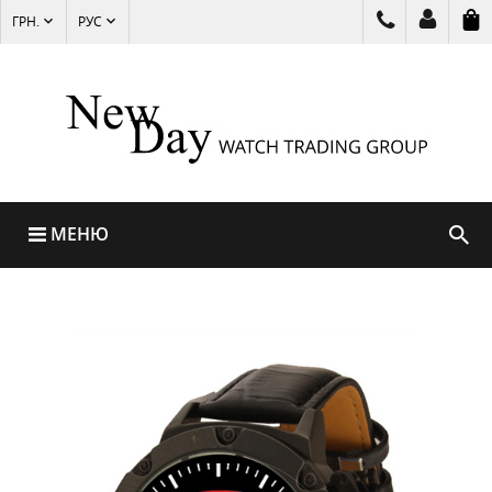
ГРН.
РУС
МЕНЮ