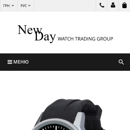
ГРН.
РУС
МЕНЮ