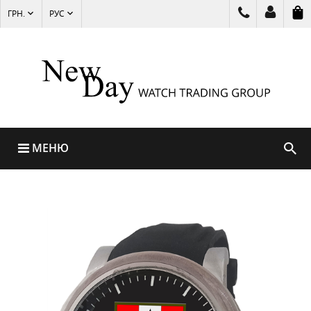
ГРН.
РУС
МЕНЮ