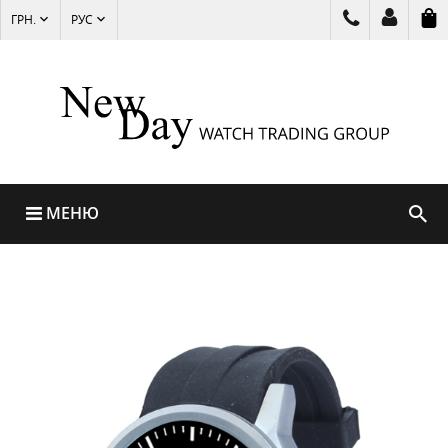
ГРН.
РУС
МЕНЮ