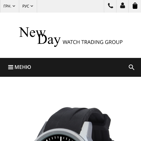
ГРН.
РУС
МЕНЮ