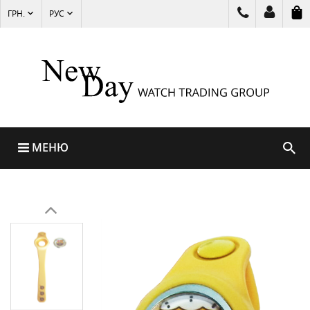
ГРН.
РУС
МЕНЮ