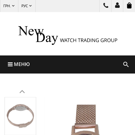
ГРН.
РУС
МЕНЮ