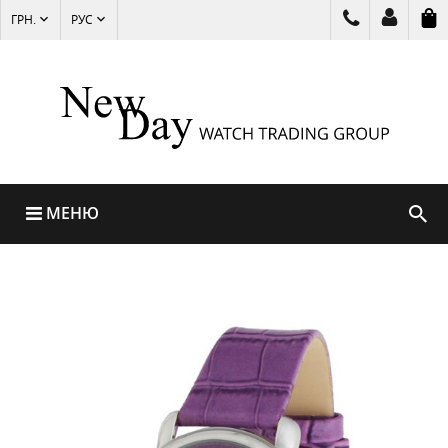
ГРН.
РУС
МЕНЮ