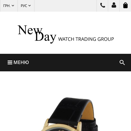
ГРН.
РУС
МЕНЮ