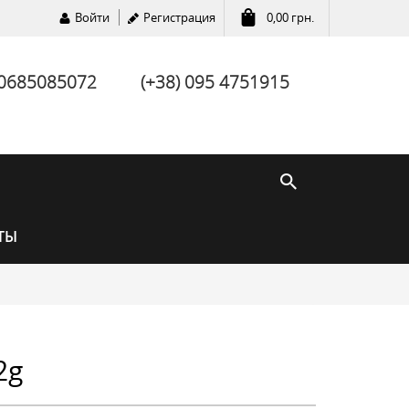
Войти
Регистрация
0,00
грн.
 0685085072
(+38) 095 4751915
ТЫ
2g