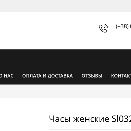
(+38)
О НАС
ОПЛАТА И ДОСТАВКА
ОТЗЫВЫ
КОНТАК
ЧАСЫ
Часы женские Sl03
ЧАСЫ ЖЕНСКИЕ
УНИСЕКС