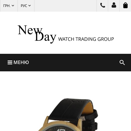
ГРН.
РУС
МЕНЮ