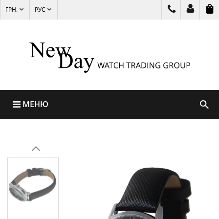
ГРН.
РУС
МЕНЮ