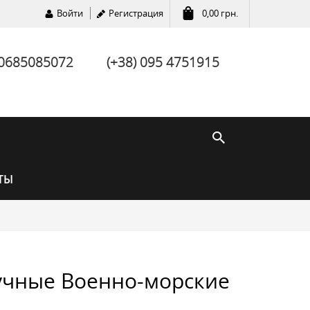
Войти
Регистрация
0,00
грн.
 0685085072
(+38) 095 4751915
ТЫ
учные Военно-морские