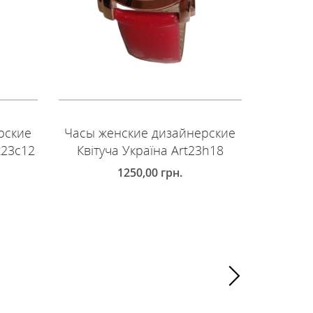
рские
Часы женские дизайнерские
Часы ж
t23c12
Квітуча Україна Art23h18
Квіт
1250,00
грн.
ДОБАВИТЬ В КОРЗИНУ
ДОБ