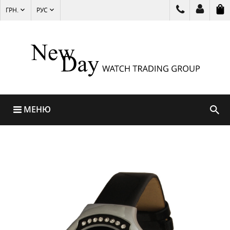
ГРН.
РУС
МЕНЮ