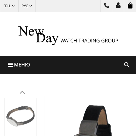
ГРН.
РУС
МЕНЮ