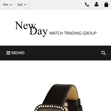
ГРН.
РУС
МЕНЮ