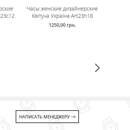
рские
Часы женские дизайнерские
Часы ж
t23c12
Квітуча Україна Art23h18
Квіт
1250,00
грн.
ДОБАВИТЬ В КОРЗИНУ
ДОБ
НАПИСАТЬ МЕНЕДЖЕРУ