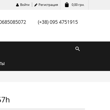
Войти
Регистрация
0,00
грн.
 0685085072
(+38) 095 4751915
ТЫ
57h