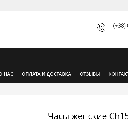
(+38)
О НАС
ОПЛАТА И ДОСТАВКА
ОТЗЫВЫ
КОНТАК
ЧАСЫ
Часы женские Ch1
ЧАСЫ ЖЕНСКИЕ
УНИСЕКС