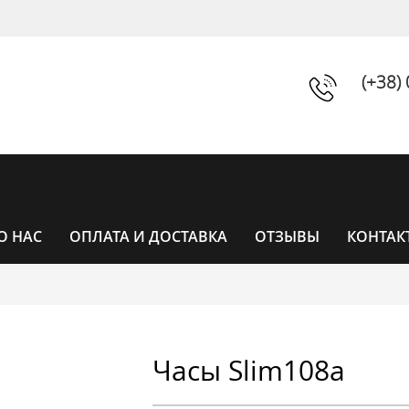
(+38)
О НАС
ОПЛАТА И ДОСТАВКА
ОТЗЫВЫ
КОНТАК
ЧАСЫ
Часы Slim108a
ЧАСЫ ЖЕНСКИЕ
УНИСЕКС