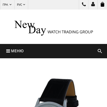
ГРН.
РУС
МЕНЮ