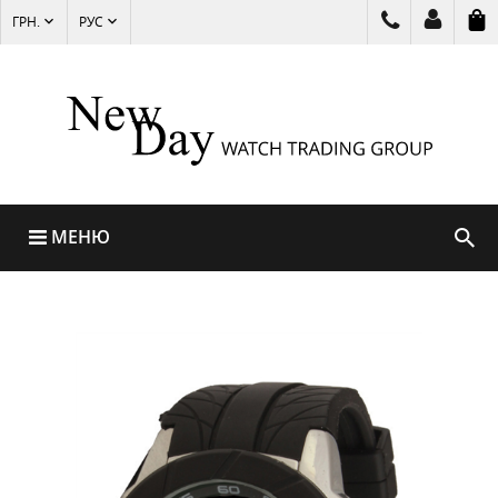
ГРН.
РУС
МЕНЮ