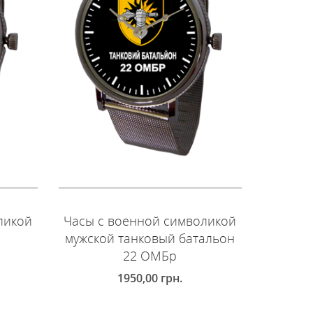
ликой
Часы с военной символикой
Часы с
мужской танковый батальон
муж
22 ОМБр
мото
1950,00
грн.
ДОБАВИТЬ В КОРЗИНУ
ДОБ