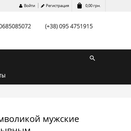
Войти
Регистрация
0,00
грн.
 0685085072
(+38) 095 4751915
ТЫ
имволикой мужские
зывным